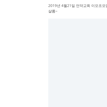
2019년 4월21일 언약교회 이모조모
샬롬~