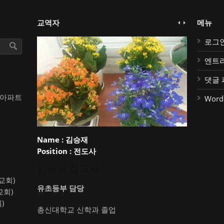
교역자
메뉴
로그
엔트
댓글 
대아파트
Word
Name :
김승재
Position :
전도사
김승재 전도사
약교회)
유초등부 담당
교회)
)
총신대학교 신학과 졸업