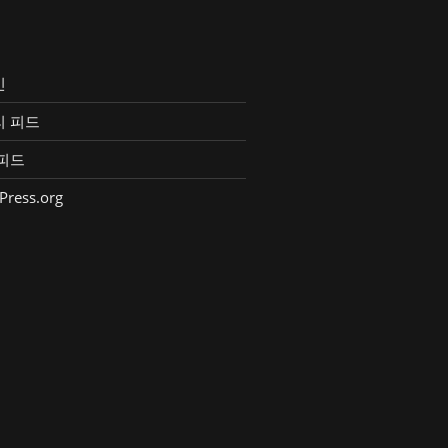
인
리 피드
피드
Press.org