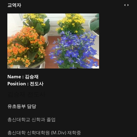
교역자
Name :
김승재
Position :
전도사
김승재 전도사
유초등부 담당
총신대학교 신학과 졸업
총신대학 신학대학원 (M.Div) 재학중