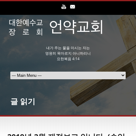
내가 주는 물을 마시는 자는
영원히 목마르지 아니하리니
요한복음 4:14
글 읽기