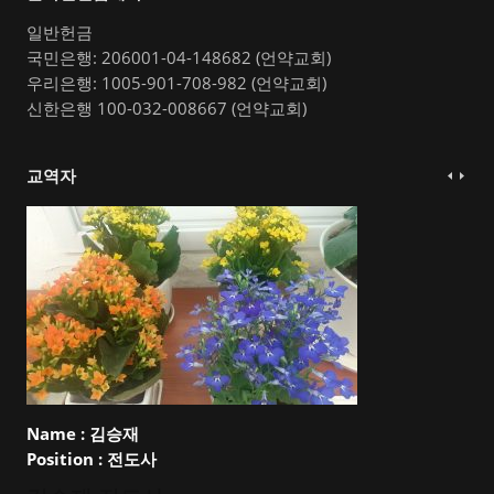
일반헌금
국민은행: 206001-04-148682 (언약교회)
우리은행: 1005-901-708-982 (언약교회)
신한은행 100-032-008667 (언약교회)
교역자
Name :
김승재
Position :
전도사