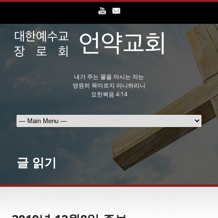
내가 주는 물을 마시는 자는
영원히 목마르지 아니하리니
요한복음 4:14
글 읽기