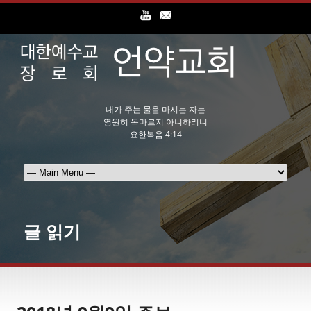
내가 주는 물을 마시는 자는
영원히 목마르지 아니하리니
요한복음 4:14
글 읽기