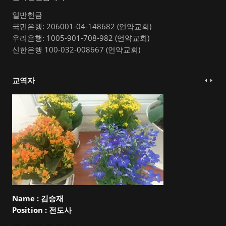
일반헌금
국민은행: 206001-04-148682 (언약교회)
우리은행: 1005-901-708-982 (언약교회)
신한은행 100-032-008667 (언약교회)
교역자
Name :
김승재
Position :
전도사