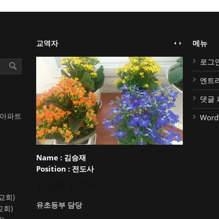
교역자
메뉴
로그
엔트
댓글 
대아파트
Word
Name :
김승재
Position :
전도사
김승재 전도사
약교회)
유초등부 담당
교회)