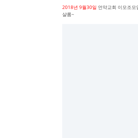
2018년 9월30일
언약교회 이모조모
샬롬~