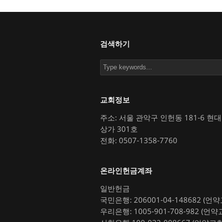
검색하기
교회정보
주소: 서울 관악구 인헌동 181-6 현
상가 301호
전화: 0507-1358-7760
온라인헌금계좌
일반헌금
국민은행: 206001-04-148682 (언
우리은행: 1005-901-708-982 (언약