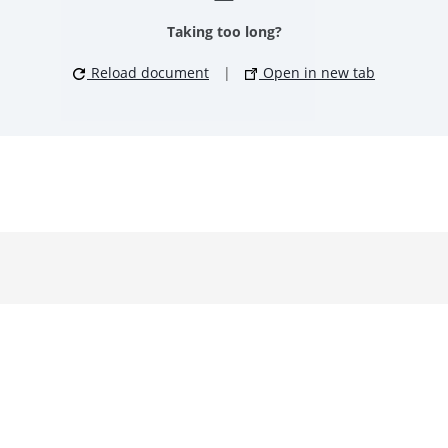
Taking too long?
Reload document
|
Open in new tab