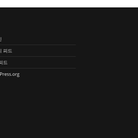
인
리 피드
피드
Press.org