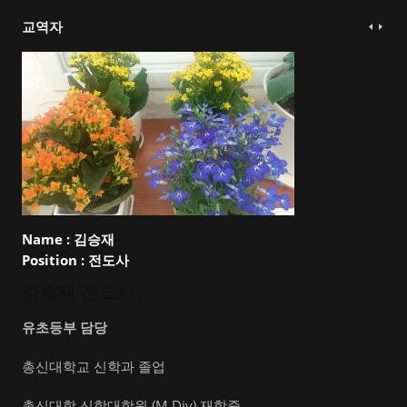
교역자
Name :
김승재
Position :
전도사
김승재 전도사
유초등부 담당
총신대학교 신학과 졸업
총신대학 신학대학원 (M.Div) 재학중