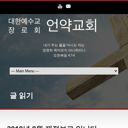
내가 주는 물을 마시는 자는
영원히 목마르지 아니하리니
요한복음 4:14
글 읽기