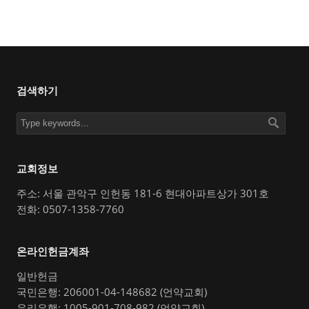
검색하기
교회정보
주소: 서울 관악구 인헌동 181-6 현대아파트상가 301호
전화: 0507-1358-7760
온라인헌금계좌
일반헌금
국민은행: 206001-04-148682 (언약교회)
우리은행: 1005-901-708-982 (언약교회)