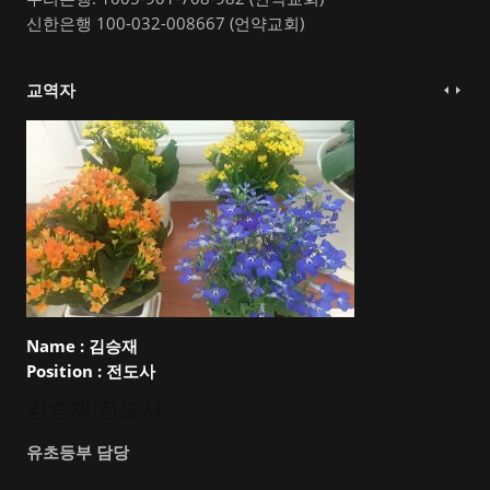
신한은행 100-032-008667 (언약교회)
교역자
Name :
김승재
Position :
전도사
김승재 전도사
유초등부 담당