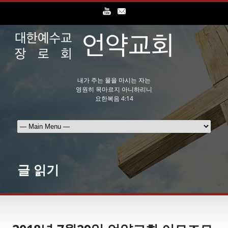
내가 주는 물을 마시는 자는
영원히 목마르지 아니하리니
요한복음 4:14
글 읽기