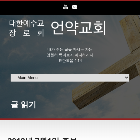
내가 주는 물을 마시는 자는
영원히 목마르지 아니하리니
요한복음 4:14
글 읽기