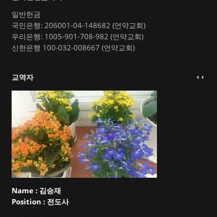
일반헌금
국민은행: 206001-04-148682 (언약교회)
우리은행: 1005-901-708-982 (언약교회)
신한은행 100-032-008667 (언약교회)
교역자
Name :
김승재
Position :
전도사