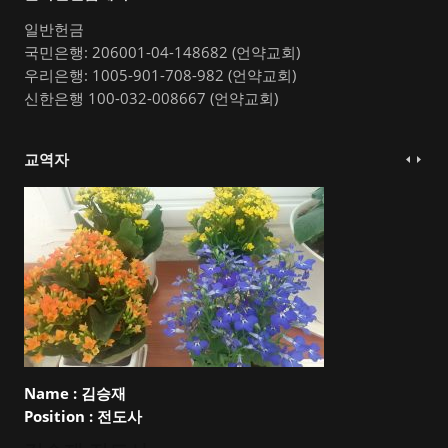
일반헌금
국민은행: 206001-04-148682 (언약교회)
우리은행: 1005-901-708-982 (언약교회)
신한은행 100-032-008667 (언약교회)
교역자
Name :
김승재
Position :
전도사