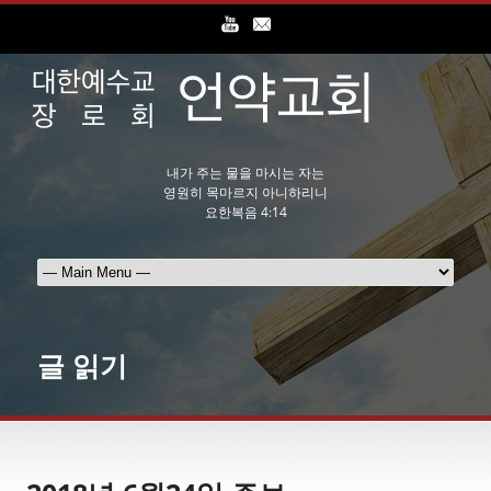
내가 주는 물을 마시는 자는
영원히 목마르지 아니하리니
요한복음 4:14
글 읽기