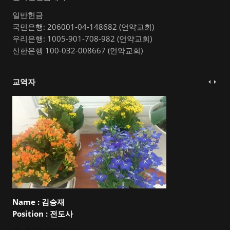
일반헌금
국민은행: 206001-04-148682 (언약교회)
우리은행: 1005-901-708-982 (언약교회)
신한은행 100-032-008667 (언약교회)
교역자
Name :
김승재
Position :
전도사