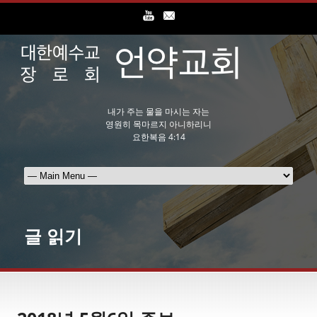
내가 주는 물을 마시는 자는
영원히 목마르지 아니하리니
요한복음 4:14
글 읽기