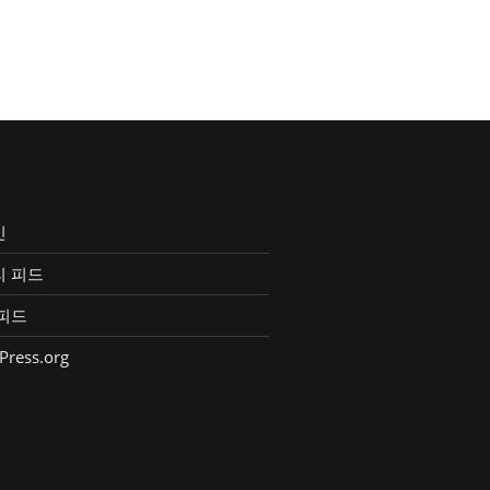
인
리 피드
피드
Press.org