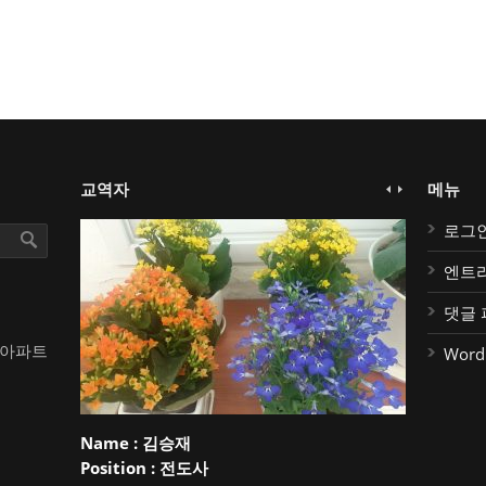
교역자
메뉴
로그
엔트
댓글 
대아파트
Word
Name :
김승재
Position :
전도사