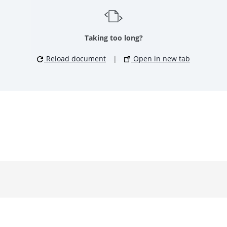
Taking too long?
Reload document
|
Open in new tab