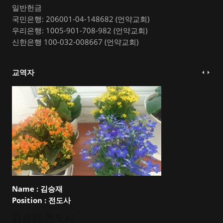
일반헌금
국민은행: 206001-04-148682 (언약교회)
우리은행: 1005-901-708-982 (언약교회)
신한은행 100-032-008667 (언약교회)
교역자
Name :
김승재
Position :
전도사
김승재 전도사