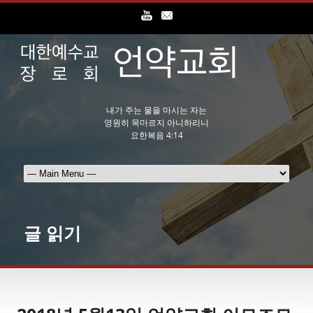
내가 주는 물을 마시는 자는
영원히 목마르지 아니하리니
요한복음 4:14
글 읽기