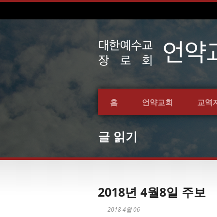
홈
언약교회
교역
글 읽기
2018년 4월8일 주보
2018 4월 06