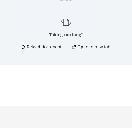
Taking too long?
Reload document
|
Open in new tab