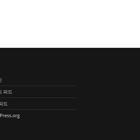
인
리 피드
피드
Press.org