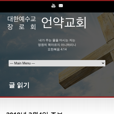
내가 주는 물을 마시는 자는
영원히 목마르지 아니하리니
요한복음 4:14
글 읽기