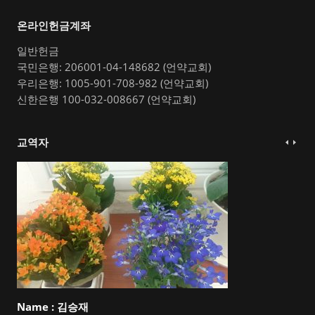
온라인헌금계좌
일반헌금
국민은행: 206001-04-148682 (언약교회)
우리은행: 1005-901-708-982 (언약교회)
신한은행 100-032-008667 (언약교회)
교역자
Name :
김승재