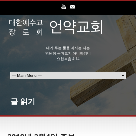
내가 주는 물을 마시는 자는
영원히 목마르지 아니하리니
요한복음 4:14
글 읽기