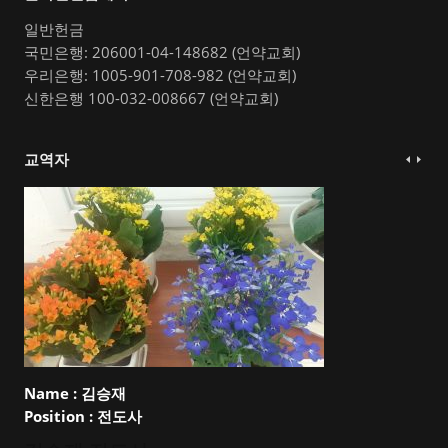
일반헌금
국민은행: 206001-04-148682 (언약교회)
우리은행: 1005-901-708-982 (언약교회)
신한은행 100-032-008667 (언약교회)
교역자
Name :
김승재
Position :
전도사