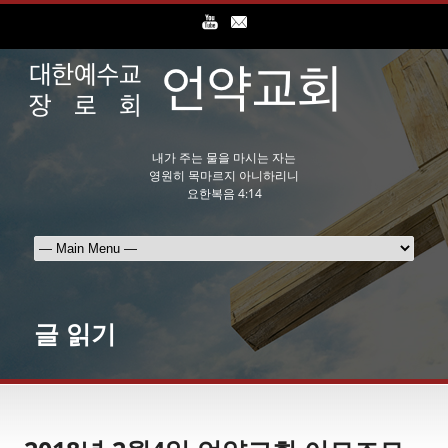
내가 주는 물을 마시는 자는
영원히 목마르지 아니하리니
요한복음 4:14
글 읽기