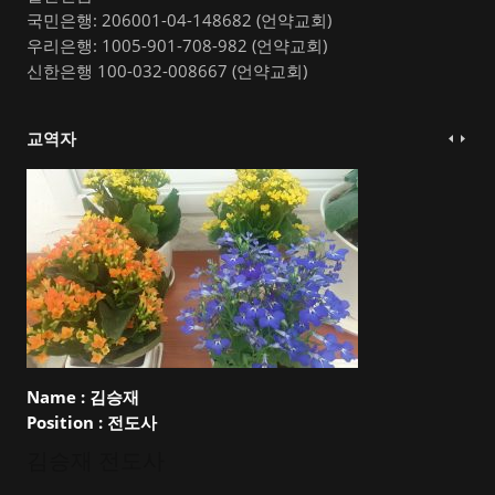
국민은행: 206001-04-148682 (언약교회)
우리은행: 1005-901-708-982 (언약교회)
신한은행 100-032-008667 (언약교회)
교역자
Name :
김승재
Position :
전도사
김승재 전도사