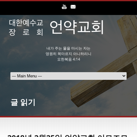
내가 주는 물을 마시는 자는
영원히 목마르지 아니하리니
요한복음 4:14
글 읽기