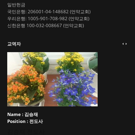
일반헌금
국민은행: 206001-04-148682 (언약교회)
우리은행: 1005-901-708-982 (언약교회)
신한은행 100-032-008667 (언약교회)
교역자
Name :
김승재
Position :
전도사
김승재 전도사