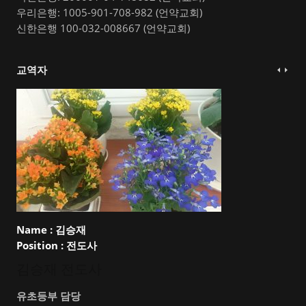
우리은행: 1005-901-708-982 (언약교회)
신한은행 100-032-008667 (언약교회)
교역자
Name :
김승재
Position :
전도사
김승재 전도사
유초등부 담당