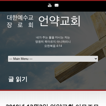
내가 주는 물을 마시는 자는
영원히 목마르지 아니하리니
요한복음 4:14
글 읽기