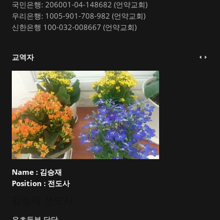
국민은행: 206001-04-148682 (언약교회)
우리은행: 1005-901-708-982 (언약교회)
신한은행 100-032-008667 (언약교회)
교역자
Name :
김승재
Position :
전도사
김승재 전도사
유초등부 담당