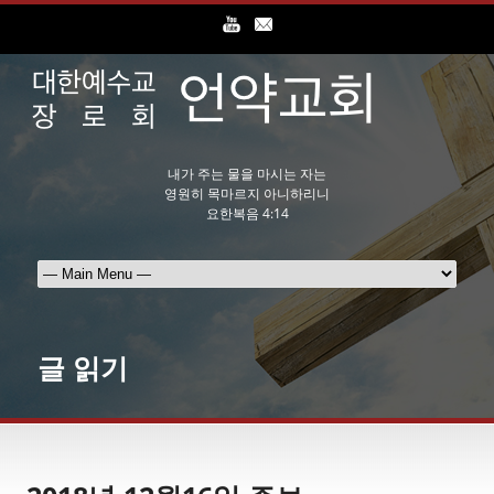
내가 주는 물을 마시는 자는
영원히 목마르지 아니하리니
요한복음 4:14
글 읽기