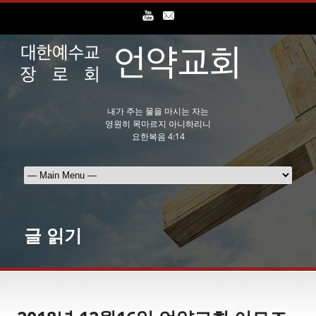
내가 주는 물을 마시는 자는
영원히 목마르지 아니하리니
요한복음 4:14
글 읽기