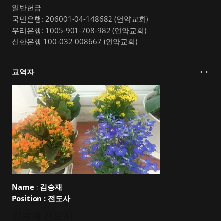
일반헌금
국민은행: 206001-04-148682 (언약교회)
우리은행: 1005-901-708-982 (언약교회)
신한은행 100-032-008667 (언약교회)
교역자
Name :
김승재
Position :
전도사
김승재 전도사