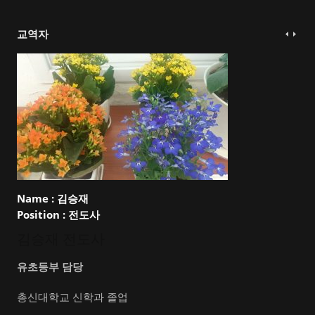
교역자
Name :
김승재
Position :
전도사
김승재 전도사
유초등부 담당
총신대학교 신학과 졸업