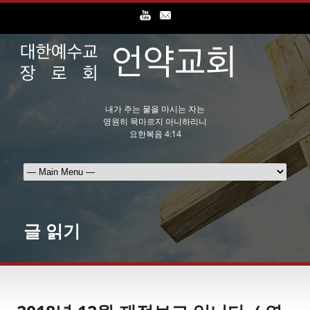
내가 주는 물을 마시는 자는
영원히 목마르지 아니하리니
요한복음 4:14
글 읽기