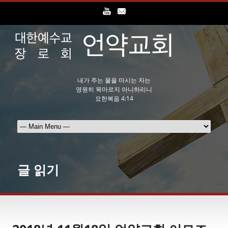
내가 주는 물을 마시는 자는
영원히 목마르지 아니하리니
요한복음 4:14
글 읽기