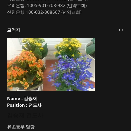
우리은행: 1005-901-708-982 (언약교회)
신한은행 100-032-008667 (언약교회)
교역자
Name :
김승재
Position :
전도사
김승재 전도사
유초등부 담당