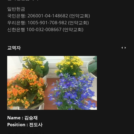
일반헌금
국민은행: 206001-04-148682 (언약교회)
우리은행: 1005-901-708-982 (언약교회)
신한은행 100-032-008667 (언약교회)
교역자
Name :
김승재
Position :
전도사