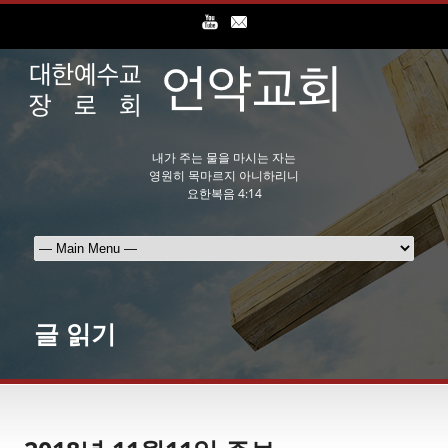
내가 주는 물을 마시는 자는
영원히 목마르지 아니하리니
요한복음 4:14
글 읽기