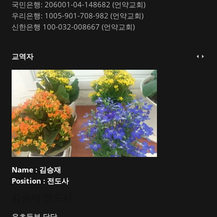
국민은행: 206001-04-148682 (언약교회)
우리은행: 1005-901-708-982 (언약교회)
신한은행 100-032-008667 (언약교회)
교역자
Name :
김승재
Position :
전도사
김승재 전도사
유초등부 담당