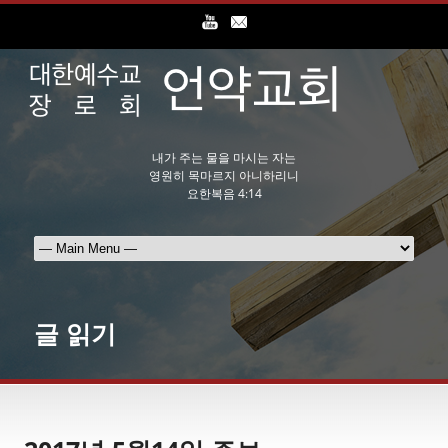
내가 주는 물을 마시는 자는
영원히 목마르지 아니하리니
요한복음 4:14
글 읽기