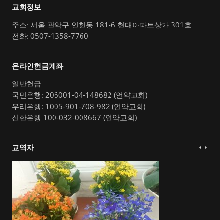
교회정보
주소: 서울 관악구 인헌동 181-6 현대아파트상가 301호
전화: 0507-1358-7760
온라인헌금계좌
일반헌금
국민은행: 206001-04-148682 (언약교회)
우리은행: 1005-901-708-982 (언약교회)
신한은행 100-032-008667 (언약교회)
교역자