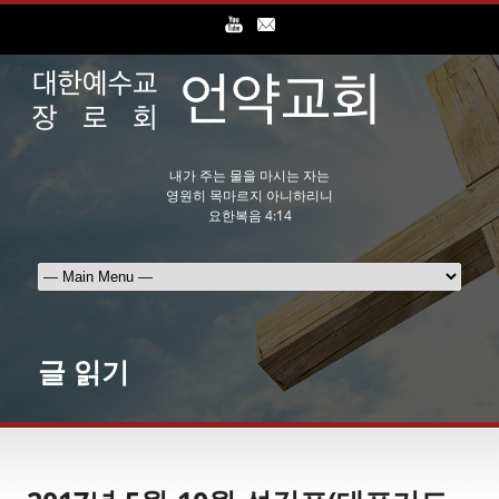
내가 주는 물을 마시는 자는
영원히 목마르지 아니하리니
요한복음 4:14
글 읽기