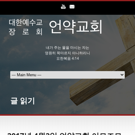
내가 주는 물을 마시는 자는
영원히 목마르지 아니하리니
요한복음 4:14
글 읽기