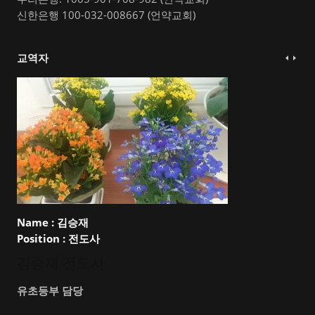
신한은행 100-032-008667 (언약교회)
교역자
Name :
김승재
Position :
전도사
김승재 전도사
유초등부 담당