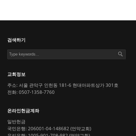
검색하기
교회정보
주소: 서울 관악구 인헌동 181-6 현대아파트상가 301호
전화: 0507-1358-7760
온라인헌금계좌
일반헌금
국민은행: 206001-04-148682 (언약교회)
우리은행: 1005-901-708-982 (언약교회)