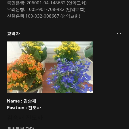
국민은행: 206001-04-148682 (언약교회)
우리은행: 1005-901-708-982 (언약교회)
신한은행 100-032-008667 (언약교회)
교역자
Name :
김승재
Position :
전도사
김승재 전도사
유초등부 담당