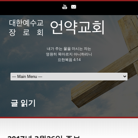
내가 주는 물을 마시는 자는
영원히 목마르지 아니하리니
요한복음 4:14
글 읽기