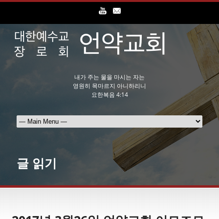
내가 주는 물을 마시는 자는
영원히 목마르지 아니하리니
요한복음 4:14
글 읽기