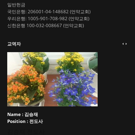
일반헌금
국민은행: 206001-04-148682 (언약교회)
우리은행: 1005-901-708-982 (언약교회)
신한은행 100-032-008667 (언약교회)
교역자
Name :
김승재
Position :
전도사
김승재 전도사