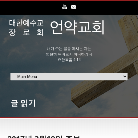
내가 주는 물을 마시는 자는
영원히 목마르지 아니하리니
요한복음 4:14
글 읽기