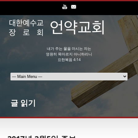
내가 주는 물을 마시는 자는
영원히 목마르지 아니하리니
요한복음 4:14
글 읽기