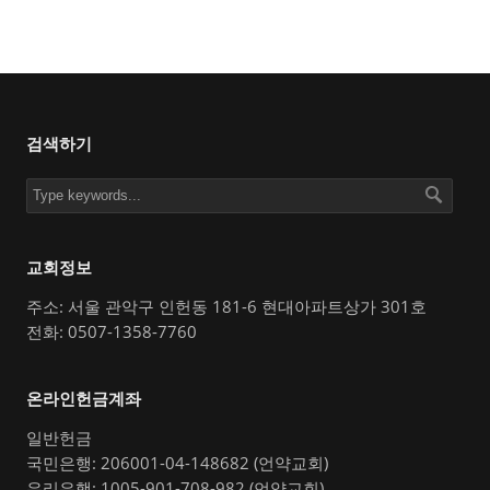
검색하기
교회정보
주소: 서울 관악구 인헌동 181-6 현대아파트상가 301호
전화: 0507-1358-7760
온라인헌금계좌
일반헌금
국민은행: 206001-04-148682 (언약교회)
우리은행: 1005-901-708-982 (언약교회)