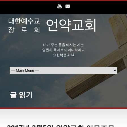
내가 주는 물을 마시는 자는
영원히 목마르지 아니하리니
요한복음 4:14
글 읽기