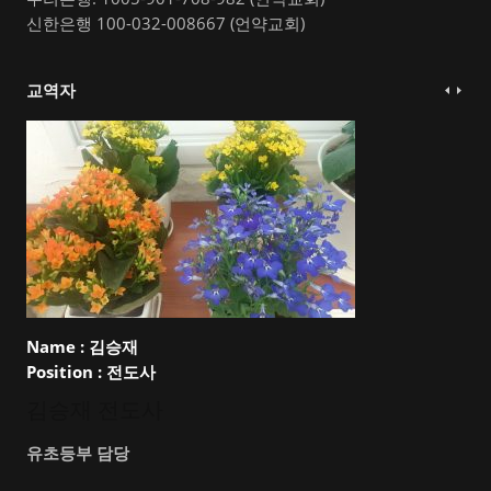
신한은행 100-032-008667 (언약교회)
교역자
Name :
김승재
Position :
전도사
김승재 전도사
유초등부 담당