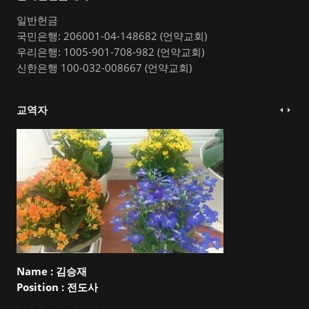
일반헌금
국민은행: 206001-04-148682 (언약교회)
우리은행: 1005-901-708-982 (언약교회)
신한은행 100-032-008667 (언약교회)
교역자
Name :
김승재
Position :
전도사