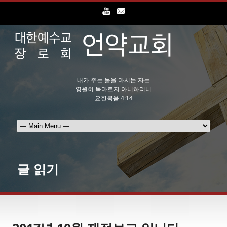
내가 주는 물을 마시는 자는
영원히 목마르지 아니하리니
요한복음 4:14
글 읽기