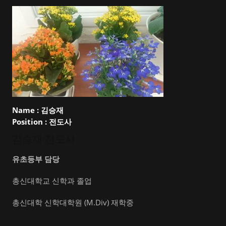
Name :
김승재
Position :
전도사
김승재 전도사
유초등부 담당
총신대학교 신학과 졸업
총신대학 신학대학원 (M.Div) 재학중