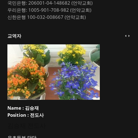
국민은행: 206001-04-148682 (언약교회)
우리은행: 1005-901-708-982 (언약교회)
신한은행 100-032-008667 (언약교회)
교역자
Name :
김승재
Position :
전도사
김승재 전도사
유초등부 담당