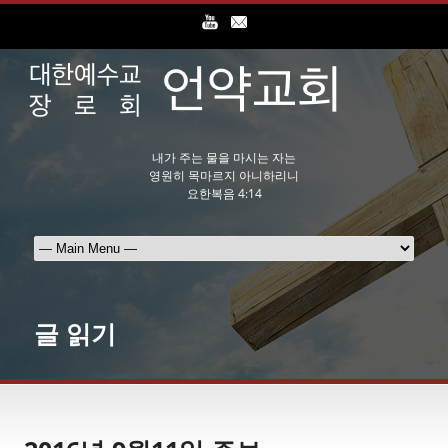
내가 주는 물을 마시는 자는
영원히 목마르지 아니하리니
요한복음 4:14
글 읽기