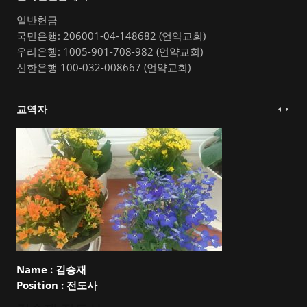
일반헌금
국민은행: 206001-04-148682 (언약교회)
우리은행: 1005-901-708-982 (언약교회)
신한은행 100-032-008667 (언약교회)
교역자
Name :
김승재
Position :
전도사