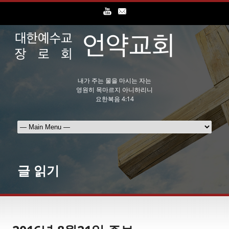
내가 주는 물을 마시는 자는
영원히 목마르지 아니하리니
요한복음 4:14
글 읽기