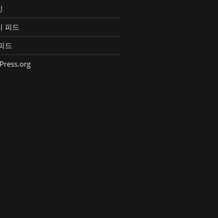
인
리 피드
피드
Press.org