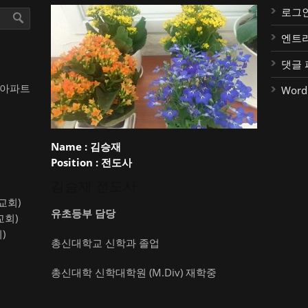
로그
엔트
댓글 
대아파트
Word
Name :
김승재
Position :
전도사
김승재 전도사
약교회)
유초등부 담당
교회)
)
총신대학교 신학과 졸업
총신대학 신학대학원 (M.Div) 재학중