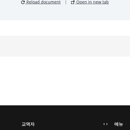
Reload document
|
Open in new tab
교역자
메뉴