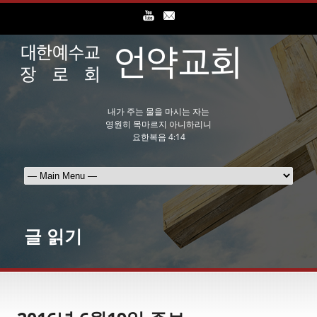
내가 주는 물을 마시는 자는
영원히 목마르지 아니하리니
요한복음 4:14
글 읽기