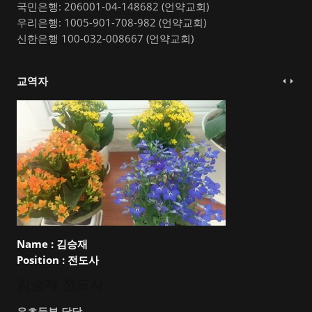
국민은행: 206001-04-148682 (언약교회)
우리은행: 1005-901-708-982 (언약교회)
신한은행 100-032-008667 (언약교회)
교역자
Name :
김승재
Position :
전도사
김승재 전도사
유초등부 담당