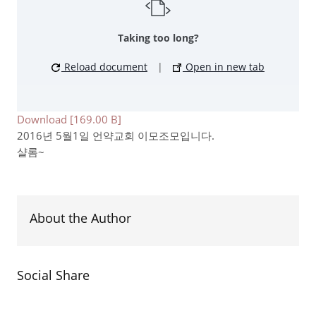
Taking too long?
Reload document
|
Open in new tab
Download [169.00 B]
2016년 5월1일 언약교회 이모조모입니다.
샬롬~
About the Author
Social Share