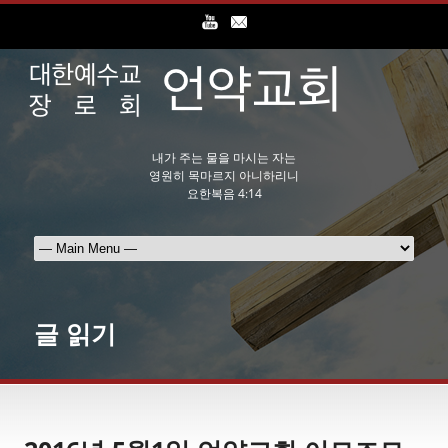
내가 주는 물을 마시는 자는
영원히 목마르지 아니하리니
요한복음 4:14
글 읽기