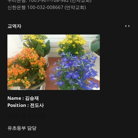
우리은행: 1005-901-708-982 (언약교회)
신한은행 100-032-008667 (언약교회)
교역자
Name :
김승재
Position :
전도사
김승재 전도사
유초등부 담당