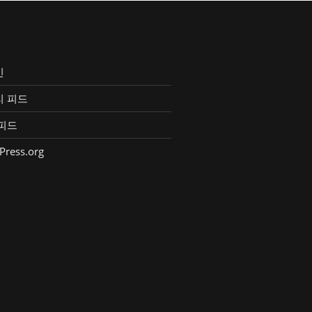
인
리 피드
피드
Press.org