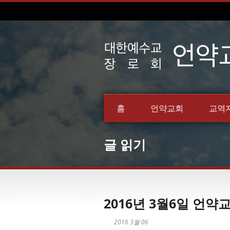
홈
언약교회
교역
글 읽기
2016년 3월6일 언
2016 3월 06