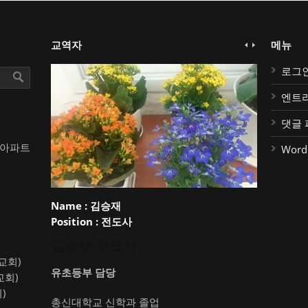
교역자
메뉴
로그
엔트
댓글 
대아파트
Word
Name :
김승재
Position :
전도사
김승재 전도사
약교회)
유초등부 담당
교회)
)
총신대학교 신학과 졸업