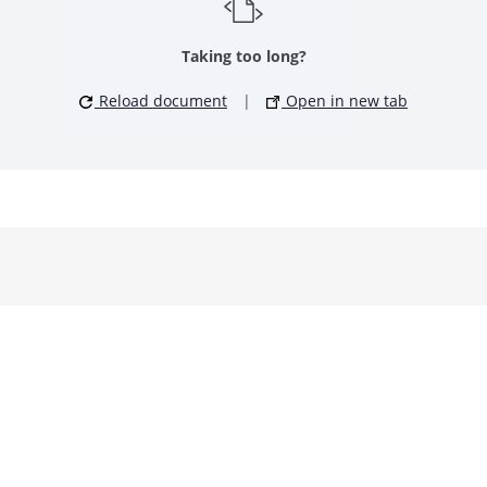
Taking too long?
Reload document
|
Open in new tab