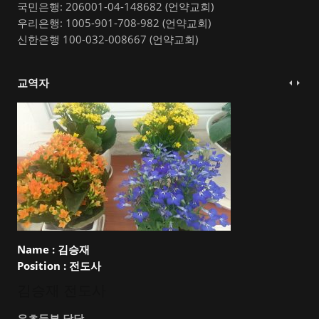
국민은행: 206001-04-148682 (언약교회)
우리은행: 1005-901-708-982 (언약교회)
신한은행 100-032-008667 (언약교회)
교역자
Name :
김승재
Position :
전도사
김승재 전도사
유초등부 담당