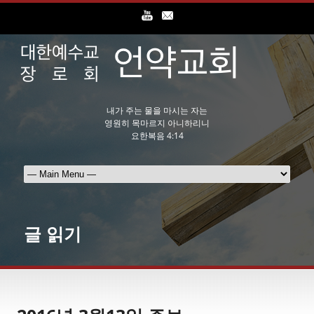
내가 주는 물을 마시는 자는
영원히 목마르지 아니하리니
요한복음 4:14
글 읽기