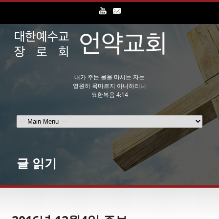
내가 주는 물을 마시는 자는
영원히 목마르지 아니하리니
요한복음 4:14
글 읽기