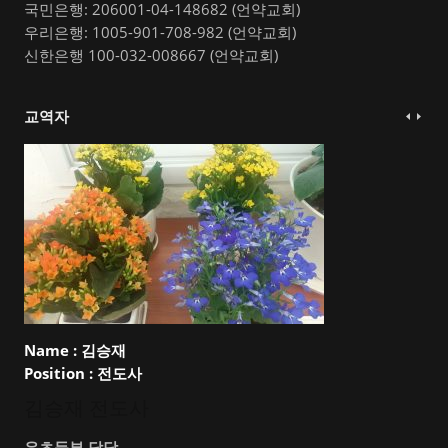
국민은행: 206001-04-148682 (언약교회)
우리은행: 1005-901-708-982 (언약교회)
신한은행 100-032-008667 (언약교회)
교역자
Name :
김승재
Position :
전도사
김승재 전도사
유초등부 담당