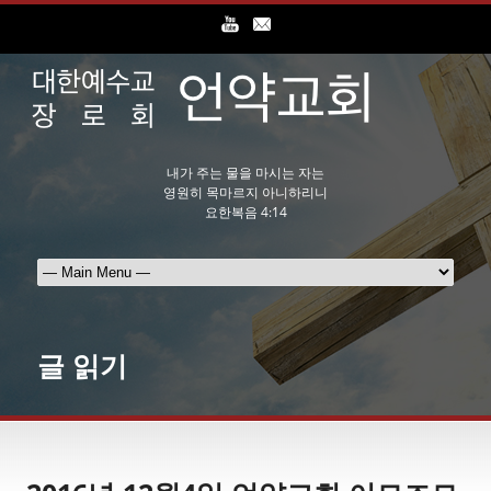
내가 주는 물을 마시는 자는
영원히 목마르지 아니하리니
요한복음 4:14
글 읽기