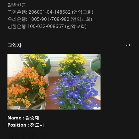
일반헌금
국민은행: 206001-04-148682 (언약교회)
우리은행: 1005-901-708-982 (언약교회)
신한은행 100-032-008667 (언약교회)
교역자
Name :
김승재
Position :
전도사
김승재 전도사