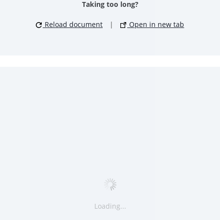
Taking too long?
Reload document
|
Open in new tab
Loading...