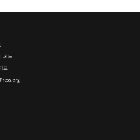
인
리 피드
피드
Press.org