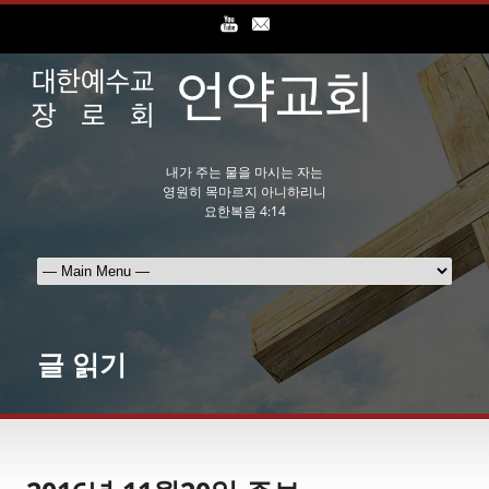
내가 주는 물을 마시는 자는
영원히 목마르지 아니하리니
요한복음 4:14
글 읽기