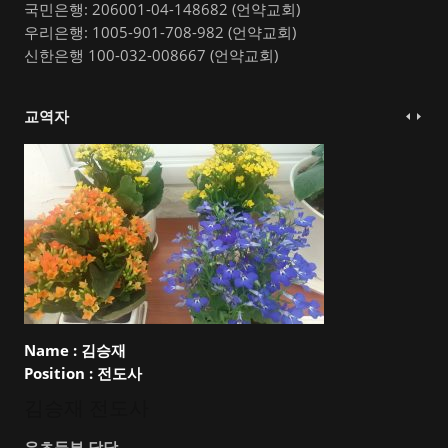
국민은행: 206001-04-148682 (언약교회)
우리은행: 1005-901-708-982 (언약교회)
신한은행 100-032-008667 (언약교회)
교역자
Name :
김승재
Position :
전도사
김승재 전도사
유초등부 담당