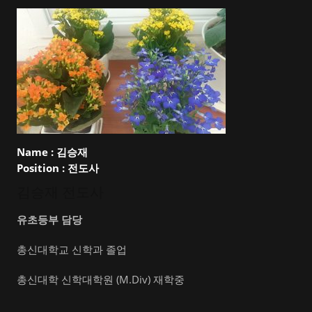
Name :
김승재
Position :
전도사
김승재 전도사
유초등부 담당
총신대학교 신학과 졸업
총신대학 신학대학원 (M.Div) 재학중