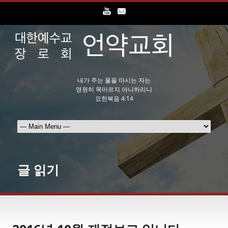
내가 주는 물을 마시는 자는
영원히 목마르지 아니하리니
요한복음 4:14
글 읽기