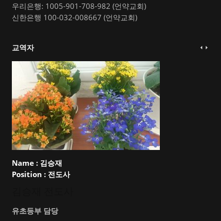
우리은행: 1005-901-708-982 (언약교회)
신한은행 100-032-008667 (언약교회)
교역자
Name :
김승재
Position :
전도사
김승재 전도사
유초등부 담당