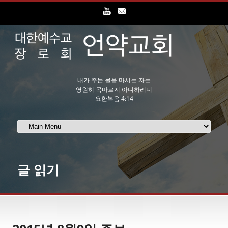
내가 주는 물을 마시는 자는
영원히 목마르지 아니하리니
요한복음 4:14
글 읽기