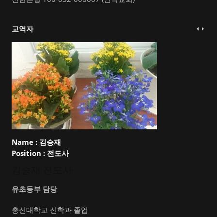
교역자
Name :
김승재
Position :
전도사
김승재 전도사
유초등부 담당
총신대학교 신학과 졸업