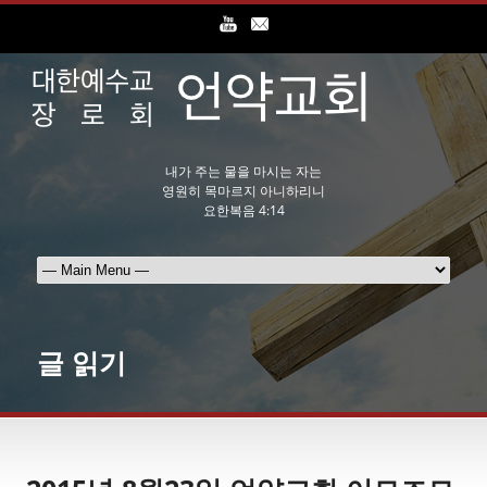
내가 주는 물을 마시는 자는
영원히 목마르지 아니하리니
요한복음 4:14
글 읽기