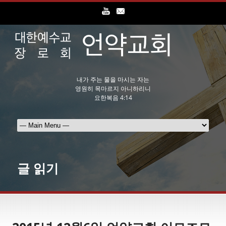
내가 주는 물을 마시는 자는
영원히 목마르지 아니하리니
요한복음 4:14
글 읽기