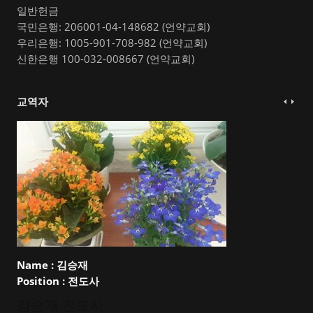
일반헌금
국민은행: 206001-04-148682 (언약교회)
우리은행: 1005-901-708-982 (언약교회)
신한은행 100-032-008667 (언약교회)
교역자
Name :
김승재
Position :
전도사
김승재 전도사