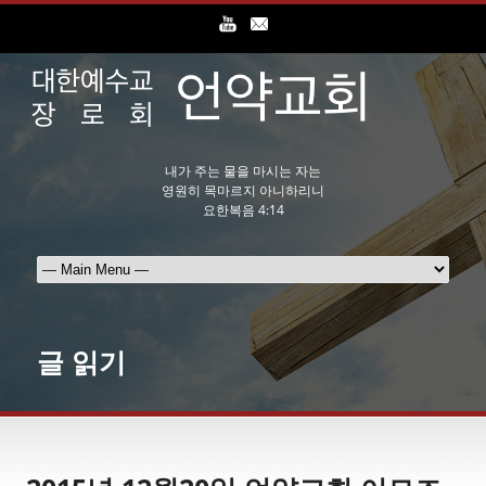
내가 주는 물을 마시는 자는
영원히 목마르지 아니하리니
요한복음 4:14
글 읽기