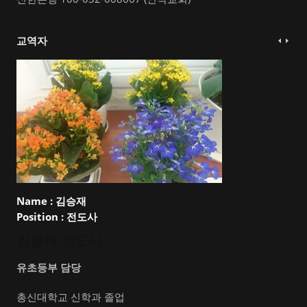
교역자
Name :
김승재
Position :
전도사
김승재 전도사
유초등부 담당
총신대학교 신학과 졸업