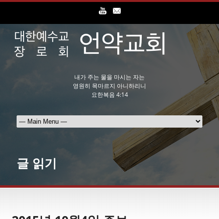
내가 주는 물을 마시는 자는
영원히 목마르지 아니하리니
요한복음 4:14
글 읽기