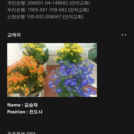
국민은행: 206001-04-148682 (언약교회)
우리은행: 1005-901-708-982 (언약교회)
신한은행 100-032-008667 (언약교회)
교역자
Name :
김승재
Position :
전도사
김승재 전도사
유초등부 담당